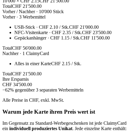
10'000 × CHF 2.15
CHF 21'500.00
Total
CHF 21'500.00
Vorher / Nachher · 10'000 Stück
Vorher · 3 Werbemittel
USB-Stick
· CHF
2.10
/ Stk.
CHF
21'000.00
NFC-Visitenkarte
· CHF
2.35
/ Stk.
CHF
23'500.00
Gepäckanhänger
· CHF
1.15
/ Stk.
CHF
11'500.00
Total
CHF
56'000.00
Nachher · 1 ClaimyCard
Alles in einer Karte
CHF
2.15
/ Stk.
Total
CHF
21'500.00
Ihre Ersparnis
CHF
34'500.00
−62% gegenüber 3 separaten Werbemitteln
Alle Preise in CHF, exkl. MwSt.
Warum jede Karte ihren Preis wert ist
Im Gegensatz zu Standard-Werbegeschenken ist jede ClaimyCard
ein
individuell produziertes Unikat
. Jede einzelne Karte enthält: