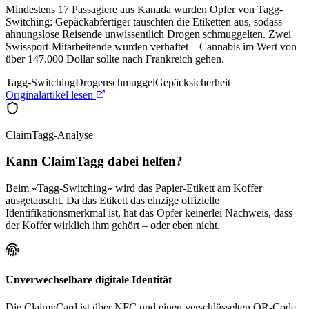
Mindestens 17 Passagiere aus Kanada wurden Opfer von Tagg-
Switching: Gepäckabfertiger tauschten die Etiketten aus, sodass
ahnungslose Reisende unwissentlich Drogen schmuggelten. Zwei
Swissport-Mitarbeitende wurden verhaftet – Cannabis im Wert von
über 147.000 Dollar sollte nach Frankreich gehen.
Tagg-Switching
Drogenschmuggel
Gepäcksicherheit
Originalartikel lesen
ClaimTagg-Analyse
Kann ClaimTagg dabei helfen?
Beim «Tagg-Switching» wird das Papier-Etikett am Koffer
ausgetauscht. Da das Etikett das einzige offizielle
Identifikationsmerkmal ist, hat das Opfer keinerlei Nachweis, dass
der Koffer wirklich ihm gehört – oder eben nicht.
Unverwechselbare digitale Identität
Die ClaimyCard ist über NFC und einen verschlüsselten QR-Code