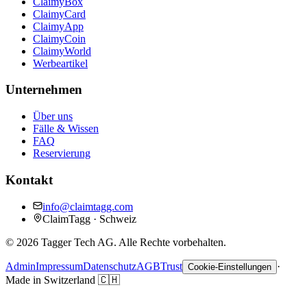
ClaimyBox
ClaimyCard
ClaimyApp
ClaimyCoin
ClaimyWorld
Werbeartikel
Unternehmen
Über uns
Fälle & Wissen
FAQ
Reservierung
Kontakt
info@claimtagg.com
ClaimTagg · Schweiz
©
2026
Tagger Tech AG.
Alle Rechte vorbehalten.
Admin
Impressum
Datenschutz
AGB
Trust
·
Cookie-Einstellungen
Made in Switzerland
🇨🇭