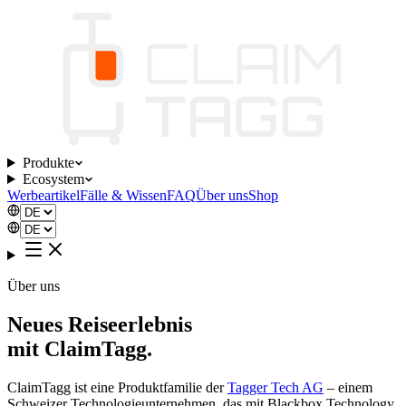
Produkte
Ecosystem
Werbeartikel
Fälle & Wissen
FAQ
Über uns
Shop
Über uns
Neues Reiseerlebnis
mit
ClaimTagg.
ClaimTagg ist eine Produktfamilie der
Tagger Tech AG
– einem
Schweizer Technologieunternehmen, das mit Blackbox Technology