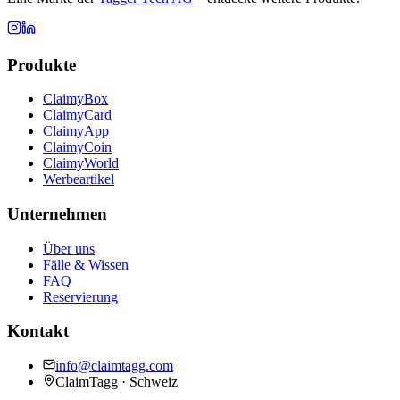
Produkte
ClaimyBox
ClaimyCard
ClaimyApp
ClaimyCoin
ClaimyWorld
Werbeartikel
Unternehmen
Über uns
Fälle & Wissen
FAQ
Reservierung
Kontakt
info@claimtagg.com
ClaimTagg · Schweiz